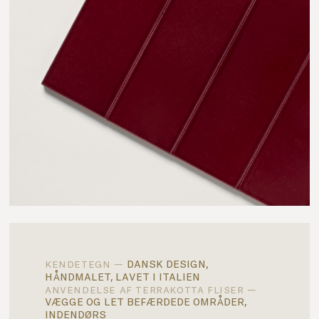
dansk design,
kendetegn —
håndmalet, lavet i italien
anvendelse af terrakotta fliser —
vægge og let befærdede områder,
indendørs