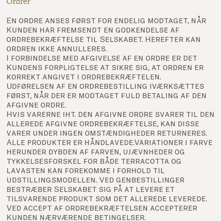
Ordrer
En ordre anses først for endelig modtaget, når
Kunden har fremsendt en godkendelse af
ordrebekræftelse til Selskabet. Herefter kan
ordren ikke annulleres.
I forbindelse med afgivelse af en ordre er det
Kundens forpligtelse at sikre sig, at ordren er
korrekt angivet i ordrebekræftelen.
Udførelsen af en ordrebestilling iværksættes
først, når der er modtaget fuld betaling af den
afgivne ordre.
Hvis varerne iht. den afgivne ordre svarer til den
allerede afgivne ordrebekræftelse, kan disse
varer under ingen omstændigheder returneres.
Alle produkter er håndlavede.Variationer i farve
herunder dybden af farven, ujævnheder og
tykkelsesforskel for både terracotta og
lavasten kan forekomme i forhold til
udstillingsmodellen. Ved genbestillinger
bestræber Selskabet sig på at levere et
tilsvarende produkt som det allerede leverede.
Ved accept af ordrebekræftelsen accepterer
Kunden nærværende betingelser.