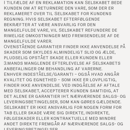
I tilfælde af en reklamation kan Selskabet bede
Kunden om at returnere den vare, som der er
reklameret over til Selskabet for Kundens
regning. Hvis selskabet efterfølgende
bekræfter at være ansvarlig for den
mangelfulde vare, vil Selskabet refundere de
rimelige omkostninger med fremsendelse af de
mangelfulde varer.
Ovenstående garantier finder ikke anvendelse på
skader som skyldes almindeligt slid og ælde,
pludselig opstået skade eller Kunden eller
3.mands manglende efterlevelse af Selskabets
anbefalinger om behandling af varerne.
Enhver indeståelse/garanti – også hvad angår
kvalitet og egnethed – som ikke er lovpligtig,
finder ikke anvendelse. Ved indgåelse af aftale
med Selskabet, accepterer Kunden samtidig, at
det alene er garantier iht. nærværende salgs- og
leveringsbetingelser, som kan gøres gældende.
Selskabet er ikke ansvarlig for nogen form for
tab eller skade være sig direkte, indirekte,
følgeskader eller kontraktuelle med mindre
andet direkte fremgår af nærværende salgs- og
leveringsbetingelser.