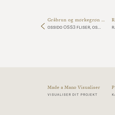
Sennepsgult og mørkegråt lavastens-ildsted
Gråbrun og mørkegrøn lavastensforretning
R
ossido OSS59 fliser, nuda NU10 fliser
ossido OSS3 fliser, ossido OSS9 fliser
r
Made a Mano Visualiser
P
visualiser dit projekt
k