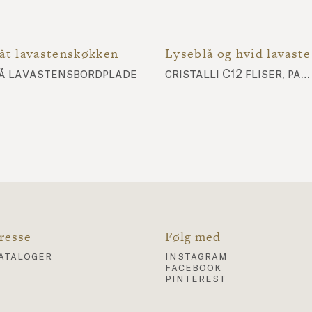
åt lavastenskøkken
Lys
å lavastensbordplade
cristalli C12 fliser, panorama P8 fliser, nuda NU10 fliser, rå lavastensbordplade
resse
Følg med
ataloger
instagram
facebook
pinterest