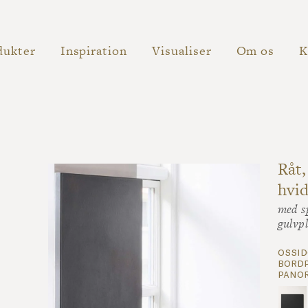
dukter
Inspiration
Visualiser
Om os
K
Råt,
hvid
med s
gulvpl
ossid
bordp
panor