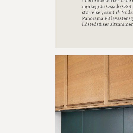
I dette køkken ses både
mørkegrøn Ossido OSS10
størrelser, samt rå Nud
Panorama P8 lavastensg
ildstedsfliser altsammen