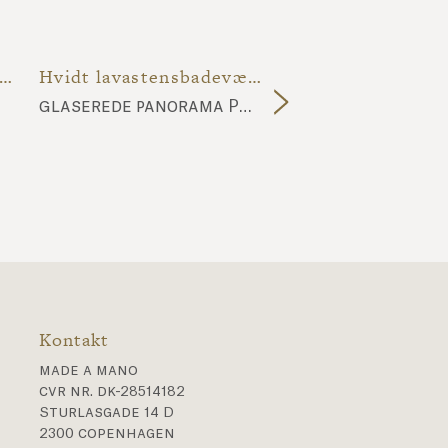
eblå og hvid lavastensrestaurant
Hvidt lavastensbadeværelse
glaserede panorama P8 planker
nuda NU10 fliser
Kontakt
made a mano
cvr nr. dk-28514182
Sturlasgade 14 D
2300 copenhagen