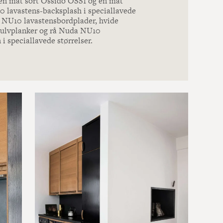
 en mat sort Ossido OSS1 og en mat
 lavastens-backsplash i speciallavede
a NU10 lavastensbordplader, hvide
ulvplanker og rå Nuda NU10
 i speciallavede størrelser.