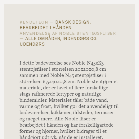
dansk design,
kendetegn —
bearbejdet i hånden
anvendelse af noble stentøjsfliser
alle områder, indendørs og
—
udendørs
I dette badeværelse ses Noble N45xK3
stentøjsfliser i størrelsen 20x20x0,8 cm
sammen med Noble N45 stentøjsfliser i
størrelsen 6,5x40x0,8 cm. Noble stentøj er et
materiale, der er lavet af flere forskellige
slags raffinerede lertyper og naturlige
bindemidler. Materialet tåler både vand,
varme og frost, hvilket gør det anvendeligt til
badeværelser, køkkener, ildsteder, terrasser
og meget mere. Alle Noble fliser er
bearbejdet i hånden og har forskelligartede
former og hjørner, hvilket bidrager til et
håndgjort udtryk, når de er installeret.