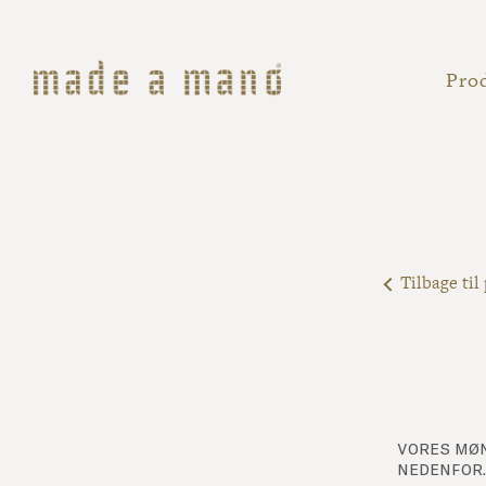
Spring til hovedindhold
Pro
Tilbage til
vores møn
nedenfor.