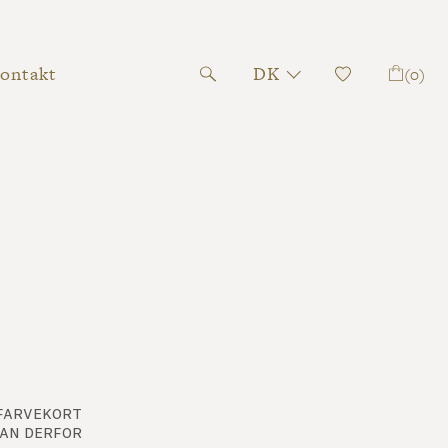
ontakt
DK
(0)
 farvekort
kan derfor